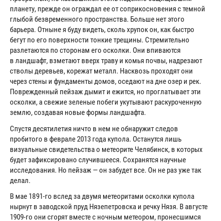
планету, прежде он ограждал ее от соприкосновения с темной
глыбой безвременного пространства. Больше нет этого
барьера. Отныне я буду видеть, сколь хрупок он, как быстро
бегут по его поверхности тонкие трещины. Стремительно
разлетаются по сторонам его осколки. Они впиваются
в ландшафт, взметают вверх траву и комья почвы, надрезают
стволы деревьев, корежат металл. Насквозь проходят они
через стены и фундаменты домов, оседают на дне озер и рек.
Поврежденный пейзаж дымит и ежится, но проглатывает эти
осколки, а свежие зеленые побеги укутывают раскуроченную
землю, создавая новые формы ландшафта.
Спустя десятилетия ничто в нем не обнаружит следов
пробитого в феврале 2013 года купола. Останутся лишь
визуальные свидетельства о метеорите Челябинск, в которых
будет зафиксировано случившееся. Сохранятся научные
исследования. Но пейзаж — он забудет все. Он не раз уже так
делал.
В мае 1891-го вслед за двумя метеоритами осколки купола
нырнут в заводской пруд Нязепетровска и речку Нязя. В августе
1909-го они сгорят вместе с ночным метеором, пронесшимся