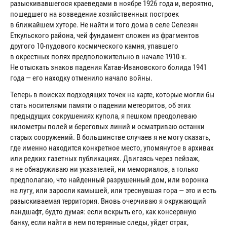
разыскивавшегося краеведами в ноябре 1926 года и, вероятно,
пошедшего на возведение хозяйственных построек
в ближайшем хуторе. Не найти и того дома в селе Селезян
Еткульского района, чей фундамент сложен из фрагментов
другого 10-пудового космического камня, упавшего
в окрестных полях предположительно в начале 1910-х.
Не отыскать знаков падения Катав-Ивановского болида 1941
года — его находку отменило начало войны.
Теперь в поисках подходящих точек на карте, которые могли бы
стать носителями памяти о падении метеоритов, об этих
предыдущих сокрушениях купола, я пешком преодолеваю
километры полей и береговых линий и осматриваю останки
старых сооружений. В большинстве случаев я не могу сказать,
где именно находится конкретное место, упомянутое в архивах
или редких газетных публикациях. Двигаясь через пейзаж,
я не обнаруживаю ни указателей, ни мемориалов, а только
предполагаю, что найденный разрушенный дом, или воронка
на лугу, или заросли камышей, или треснувшая гора — это и есть
разыскиваемая территория. Вновь очерчиваю я окружающий
ландшафт, будто думая: если вскрыть его, как консервную
банку, если найти в нем потерянные следы, уйдет страх,