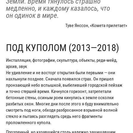
Земли. Время тянулось страшно
медленно, и каждому казалось, что
он одинок в мире.
Туве Янссон, «Комета прилетает»
ПОД КУПОЛОМ (2013—2018)
Инсталляция, фотографии, скульптура, объекты, реди-мейд,
архив, звук
Не удивление и не восторг открытия были первыми — они
нахлынули позднее. Сначала появился страх. Он пришел
пронзающей небо вспышкой, выбелившей городской пейзаж
и точно стершей время. Качнулся горизонт, затрепетали
бетонные стены, осиным роем кинулись к земле осколки
разбитых окон. Многие дни после этого я буду внимательно
смотреть под ноги, обходя разбросанное взрывной волной
стекло и пытаясь разглядеть средь него фрагменты
проломленного купола.
Прозрачный, но казавшийся столь надежно защищавшим