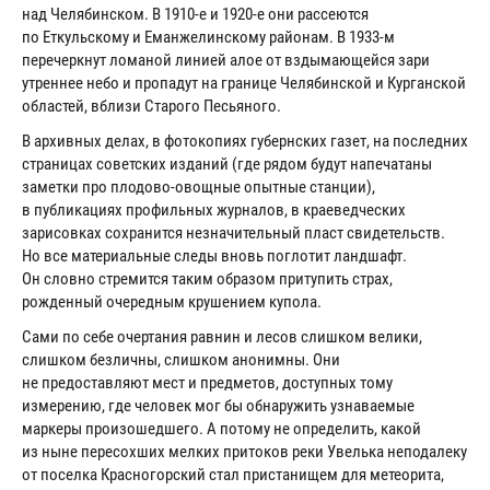
над Челябинском. В 1910-е и 1920-е они рассеются
по Еткульскому и Еманжелинскому районам. В 1933-м
перечеркнут ломаной линией алое от вздымающейся зари
утреннее небо и пропадут на границе Челябинской и Курганской
областей, вблизи Старого Песьяного.
В архивных делах, в фотокопиях губернских газет, на последних
страницах советских изданий (где рядом будут напечатаны
заметки про плодово-овощные опытные станции),
в публикациях профильных журналов, в краеведческих
зарисовках сохранится незначительный пласт свидетельств.
Но все материальные следы вновь поглотит ландшафт.
Он словно стремится таким образом притупить страх,
рожденный очередным крушением купола.
Сами по себе очертания равнин и лесов слишком велики,
слишком безличны, слишком анонимны. Они
не предоставляют мест и предметов, доступных тому
измерению, где человек мог бы обнаружить узнаваемые
маркеры произошедшего. А потому не определить, какой
из ныне пересохших мелких притоков реки Увелька неподалеку
от поселка Красногорский стал пристанищем для метеорита,