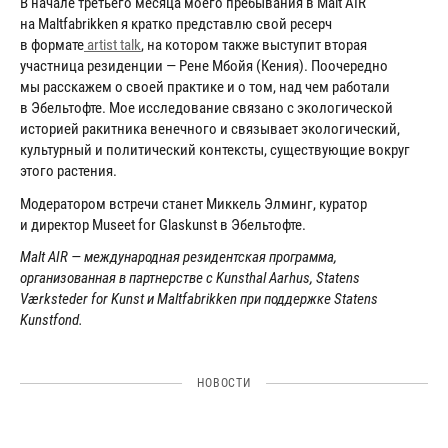
В начале третьего месяца моего пребывания в Malt AIR
на Maltfabrikken я кратко представлю свой ресерч
в формате
artist talk
, на котором также выступит вторая
участница резиденции — Рене Мбойя (Кения). Поочередно
мы расскажем о своей практике и о том, над чем работали
в Эбельтофте. Мое исследование связано с экологической
историей ракитника венечного и связывает экологический,
культурный и политический контексты, существующие вокруг
этого растения.
Модератором встречи станет Миккель Элминг, куратор
и директор Museet for Glaskunst в Эбельтофте.
Malt AIR — международная резидентская программа,
организованная в партнерстве с Kunsthal Aarhus, Statens
Værksteder for Kunst и Maltfabrikken при поддержке Statens
Kunstfond.
НОВОСТИ