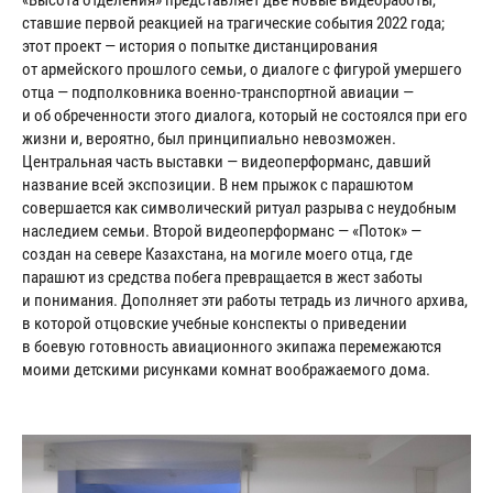
«Высота отделения» представляет две новые видеоработы,
ставшие первой реакцией на трагические события 2022 года;
этот проект — история о попытке дистанцирования
от армейского прошлого семьи, о диалоге с фигурой умершего
отца — подполковника военно-транспортной авиации —
и об обреченности этого диалога, который не состоялся при его
жизни и, вероятно, был принципиально невозможен.
Центральная часть выставки — видеоперформанс, давший
название всей экспозиции. В нем прыжок с парашютом
совершается как символический ритуал разрыва с неудобным
наследием семьи. Второй видеоперформанс — «Поток» —
создан на севере Казахстана, на могиле моего отца, где
парашют из средства побега превращается в жест заботы
и понимания. Дополняет эти работы тетрадь из личного архива,
в которой отцовские учебные конспекты о приведении
в боевую готовность авиационного экипажа перемежаются
моими детскими рисунками комнат воображаемого дома.