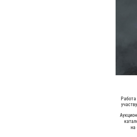
Работа
участв
Аукцион
катал
на 