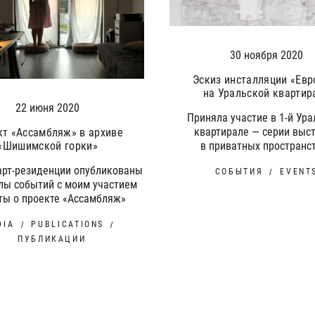
30 ноября 2020
Эскиз инсталляции «Евр
на Уральской квартир
22 июня 2020
Приняла участие в 1-й Ур
квартирале — серии выс
кт «Ассамбляж» в архиве
в приватных пространс
«Шишимской горки»
арт-резиденции опубликованы
СОБЫТИЯ
EVENT
лы событий с моим участием
сты о проекте «Ассамбляж»
DIA
PUBLICATIONS
ПУБЛИКАЦИИ