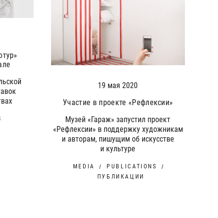
отур»
але
альской
19 мая 2020
тавок
твах
Участие в проекте «Рефлексии»
Музей «Гараж» запустил проект
S
«Рефлексии» в поддержку художникам
и авторам, пишущим об искусстве
и культуре
MEDIA
PUBLICATIONS
ПУБЛИКАЦИИ