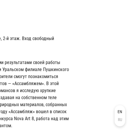
, 2-й этаж. Вход свободный
ми результатами своей работы
ри Уральском филиале Пушкинского
зрители смогут познакомиться
ктов — «Ассамбляжем». В этой
рмансов я исследую хрупкие
оздавая на собственном теле
риродных материалов, собранных
 году «Ассамбляж» вошел в список
EN
курса Nova Art 8, работа над этим
RU
антом.