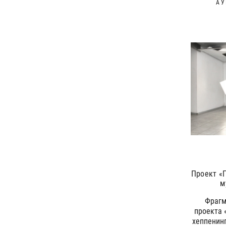
А
Проект «
м
Фрагм
проекта 
хеппенин