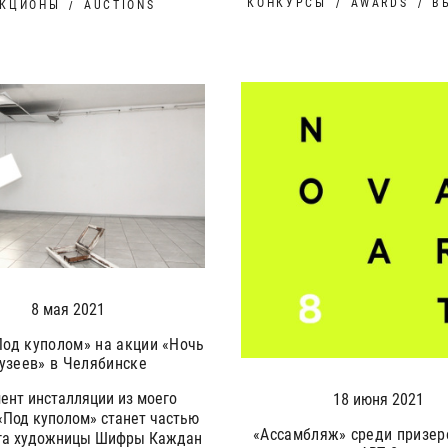
КОНКУРСЫ
AWARDS
В
УКЦИОНЫ
AUCTIONS
8 мая 2021
Под куполом» на акции «Ночь
узеев» в Челябинске
ент инсталляции из моего
18 июня 2021
«Под куполом» станет частью
«Ассамбляж» среди призе
га художницы Шифры Каждан