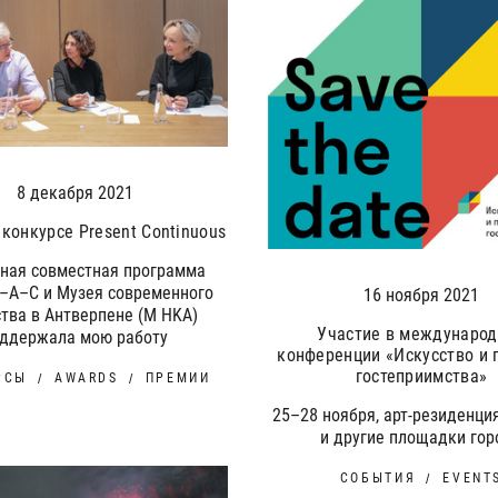
8 декабря 2021
конкурсе Present Continuous
ная совместная программа
–A–C и Музея современного
16 ноября 2021
ства в Антверпене (M HKA)
Участие в междунаро
оддержала мою работу
конференции «Искусство и 
гостеприимства»
РСЫ
AWARDS
ПРЕМИИ
25–28 ноября, арт-резиденци
и другие площадки гор
СОБЫТИЯ
EVENT