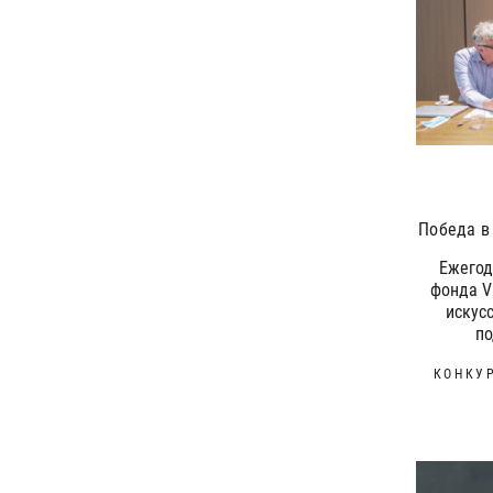
Победа в 
Ежегод
фонда V
искус
п
КОНКУ