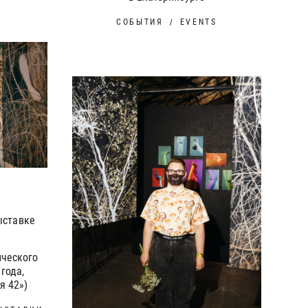
СОБЫТИЯ
EVENTS
ыставке
ического
 года,
я 42»)